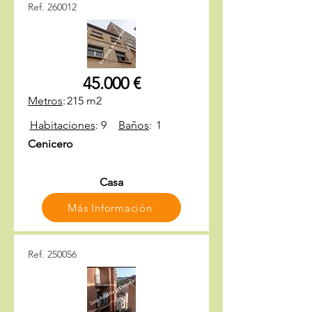
Ref. 260012
45.000 €
Metros
:
215 m2
Habitaciones
:
9
Baños
:
1
Cenicero
Casa
Más Información
Ref. 250056