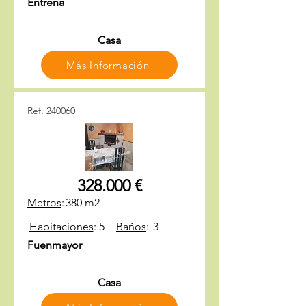
Entrena
Casa
Más Información
Ref. 240060
328.000 €
Metros
:
380 m2
Habitaciones
:
5
Baños
:
3
Fuenmayor
Casa