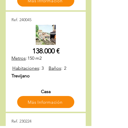
Más Información
Ref. 240045
138.000 €
Metros
:
150 m2
Habitaciones
:
3
Baños
:
2
Trevijano
Casa
Más Información
Ref. 230224