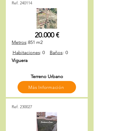
Ref. 240114
20.000 €
Metros
:
851 m2
Habitaciones
:
0
Baños
:
0
Viguera
Terreno Urbano
Más Información
Ref. 230027