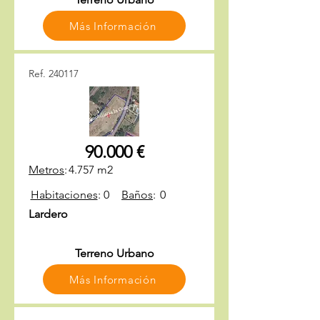
Más Información
Ref. 240117
90.000 €
Metros
:
4.757 m2
Habitaciones
:
0
Baños
:
0
Lardero
Terreno Urbano
Más Información