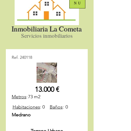
NU
Inmobiliaria La Cometa
Servicios inmobiliarios
Ref. 240118
13.000 €
Metros
:
73 m2
Habitaciones
:
0
Baños
:
0
Medrano
Terreno Urbano