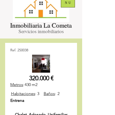
NU
Inmobiliaria La Cometa
Servicios inmobiliarios
Ref. 250038
320.000 €
Metros
:
430 m2
Habitaciones
:
3
Baños
:
2
Entrena
Chalet, Adosado, Unifamiliar