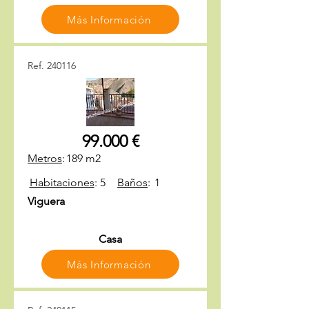
Más Información
Ref. 240116
99.000 €
Metros
:
189 m2
Habitaciones
:
5
Baños
:
1
Viguera
Casa
Más Información