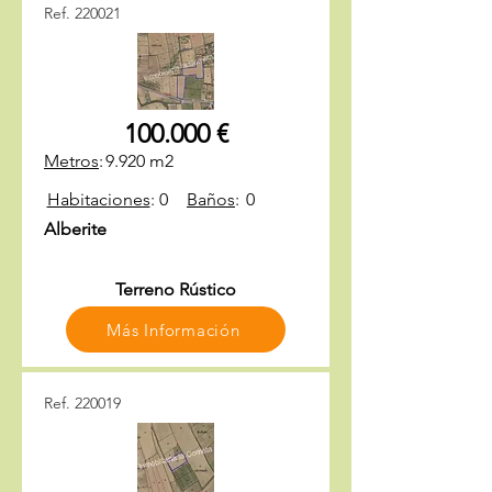
Ref. 220021
100.000 €
Metros
:
9.920 m2
Habitaciones
:
0
Baños
:
0
Alberite
Terreno Rústico
Más Información
Ref. 220019