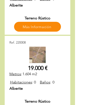
Alberite
Terreno Rústico
Más Información
Ref. 220008
19.000 €
Metros
:
1.604 m2
Habitaciones
:
0
Baños
:
0
Alberite
Terreno Rústico