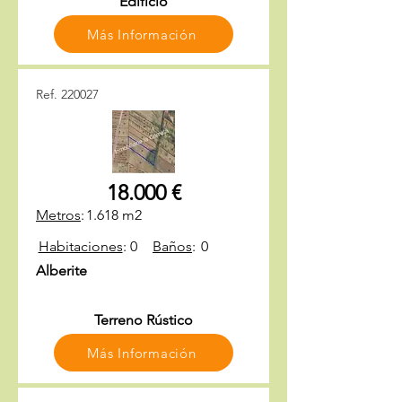
Edificio
Más Información
Ref. 220027
18.000 €
Metros
:
1.618 m2
Habitaciones
:
0
Baños
:
0
Alberite
Terreno Rústico
Más Información