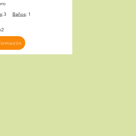
ero
s
:
3
Baños
:
1
m2
formación