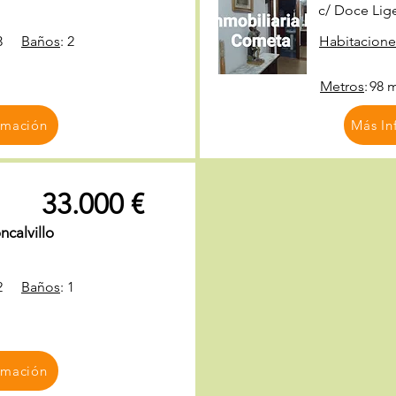
c/ Doce Lig
3
Baños
:
2
Habitacione
Metros
:
98 
rmación
Más In
33.000 €
calvillo
2
Baños
:
1
rmación