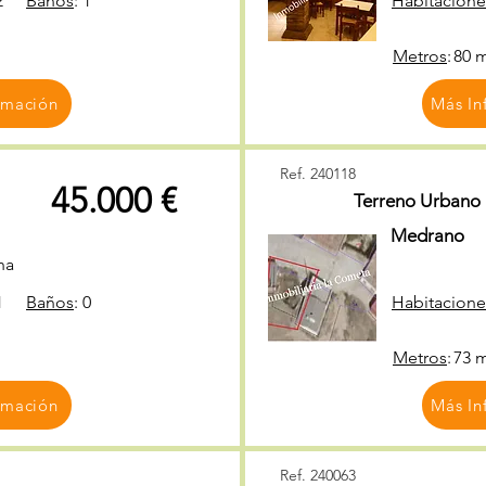
2
Baños
:
1
Habitacione
Metros
:
80 
rmación
Más In
Ref. 240118
45.000 €
Terreno Urbano
Medrano
na
1
Baños
:
0
Habitacione
Metros
:
73 
rmación
Más In
Ref. 240063