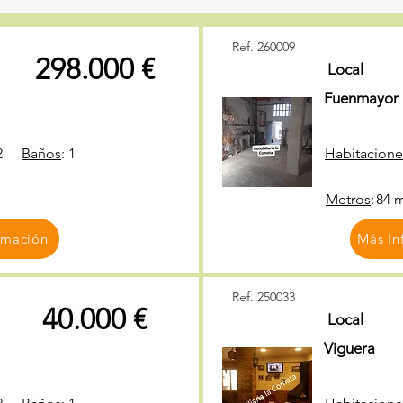
Ref. 260009
298.000 €
Local
Fuenmayor
2
Baños
:
1
Habitacione
Metros
:
84 
rmación
Más In
Ref. 250033
40.000 €
Local
Viguera