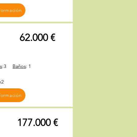
formación
62.000 €
s
:
3
Baños
:
1
m2
formación
177.000 €