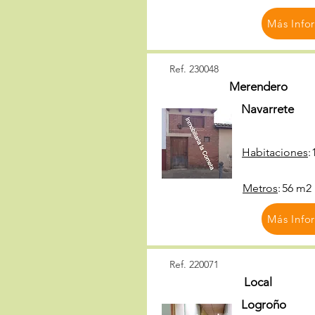
Más Info
Ref. 230048
Merendero
Navarrete
Habitaciones
:
Metros
:
56 m2
Más Info
Ref. 220071
Local
Logroño