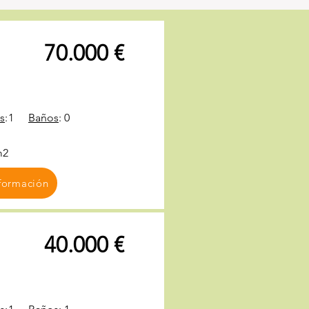
70.000 €
s
:
1
Baños
:
0
m2
formación
40.000 €