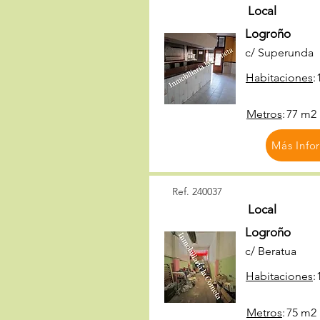
Local
Logroño
c/ Superunda
Habitaciones
:
Metros
:
77 m2
Más Info
Ref. 240037
Local
Logroño
c/ Beratua
Habitaciones
:
Metros
:
75 m2