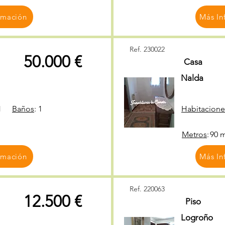
rmación
Más In
Ref. 230022
50.000 €
Casa
Nalda
1
Baños
:
1
Habitacione
Metros
:
90 
rmación
Más In
Ref. 220063
12.500 €
Piso
Logroño