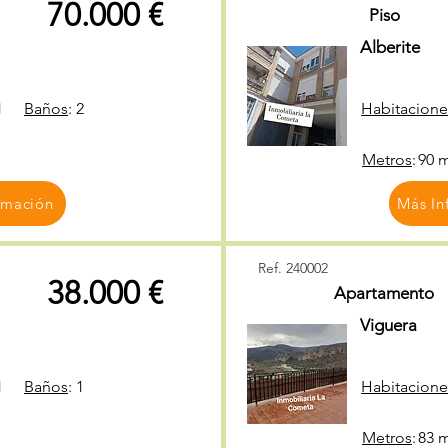
70.000 €
Piso
Alberite
1
Baños
:
2
Habitacione
Metros
:
90 
rmación
Más In
Ref. 240002
38.000 €
Apartamento
Viguera
1
Baños
:
1
Habitacione
Metros
:
83 