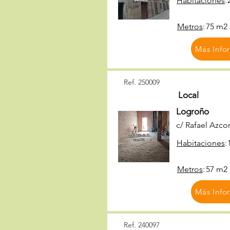
Habitaciones
:
Metros
:
75 m2
Más Info
Ref. 250009
Local
Logroño
c/ Rafael Azco
Habitaciones
:
Metros
:
57 m2
Más Info
Ref. 240097