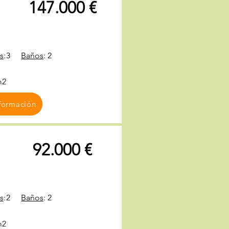
147.000 €
s
:
3
Baños
:
2
m2
formación
92.000 €
s
:
2
Baños
:
2
m2