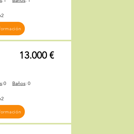
s
:
1
Baños
:
1
m2
formación
13.000 €
s
:
0
Baños
:
0
m2
formación