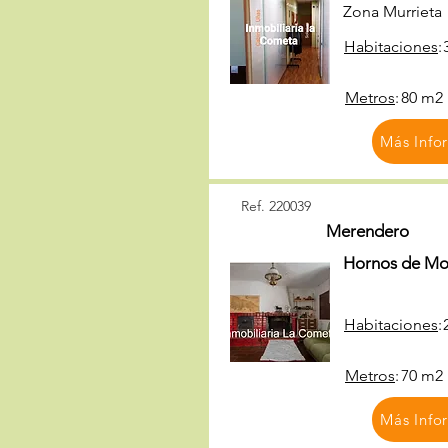
Zona Murrieta
Habitaciones
:
Metros
:
80 m2
Más Info
Ref. 220039
Merendero
Hornos de Mon
Habitaciones
:
Metros
:
70 m2
Más Info